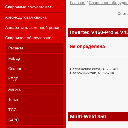
Главная
/
Сварочное оборудо
Сварочные полуавтоматы
Сорти
Аргонодуговая сварка
Аппараты плазменной резки
Invertec V450-Pro & V4
Сварочное оборудование
не определена
Ресанта
Fubag
Сварог
Напряжение сети, В 230/460
Сварочный ток, A 5-570A
КЕДР
Aurora
Telwin
ТСС
Multi-Weld 350
БАРС