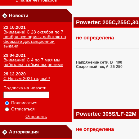
В папке нет товаров
Новости
Powertec 205C,255C,3
22.10.2021
Внимание! С 28 октября по 7
ноября все офисы работают в
не определена
формате дистанционной
выдачи
29.04.2021
Внимание! С 4 по 7 мая мы
Напряжение сети, В 400
работаем в обычном режиме
Сварочный ток, A 25-250
29.12.2020
С Новым 2021 годом!!!
Подписка на новости
Подписаться
Отписаться
Powertec 305S/LF-22M
Отправить
не определена
Авторизация