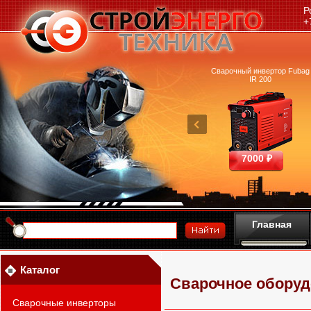
Р
+
очный аппарат Ресанта
Машина термической резки
Сварочный инвертор Fubag
САИПА-200 ММА
FUBAG INCUT10
IR 200
25390 ₽
460700 ₽
7000 ₽
Главная
Каталог
Сварочное оборудо
Сварочные инверторы