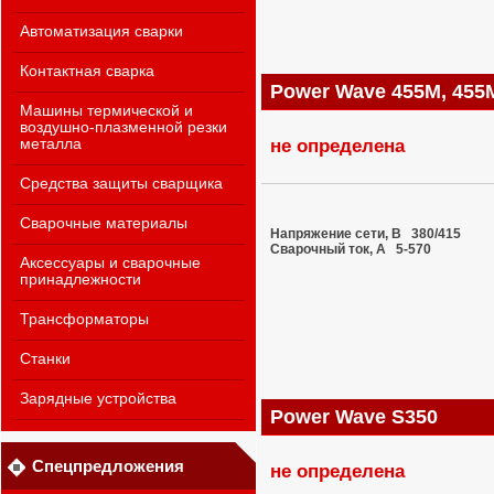
Автоматизация сварки
Контактная сварка
Power Wave 455M, 455
Машины термической и
воздушно-плазменной резки
не определена
металла
Средства защиты сварщика
Сварочные материалы
Напряжение сети, В 380/415
Сварочный ток, A 5-570
Аксессуары и сварочные
принадлежности
Трансформаторы
Станки
Зарядные устройства
Power Wave S350
Спецпредложения
не определена