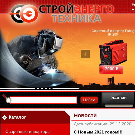
Р
+
очный аппарат Ресанта
Машина термической резки
Сварочный инвертор Fubag
САИПА-200 ММА
FUBAG INCUT10
IR 200
25390 ₽
460700 ₽
7000 ₽
Главная
Новости
Каталог
Дата публикации: 29.12.2020
Сварочные инверторы
С Новым 2021 годом!!!