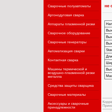
не 
Сварочные полуавтоматы
Аргонодуговая сварка
Нап
Аппараты плазменной резки
Вых
Сварочное оборудование
Вых
Сварочные генераторы
Вых
Sta
Автоматизация сварки
Дли
Контактная сварка
Ши
Машины термической и
Выс
воздушно-плазменной резки
Мас
металла
Средства защиты сварщика
Сварочные материалы
Корре
Аксессуары и сварочные
Прино
принадлежности