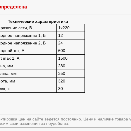
определена
Технические характеристики
ряжение сети, В
1x220
одное напряжение 1, В
12
одное напряжение 2, В
24
одной ток, А
600
rt max 1, А
1500
на, мм
280
рина, мм
350
ота, мм
320
са, кг
30
ктировка цен на сайте ведется постоянно. Цену и наличие товара
сим свои извинения за неудобства.