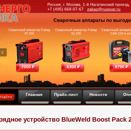
Россия, г. Москва, 1-й Нагатинский проезд,
+7 (495) 668-07-67
zakaz@russvar.ru
Сварочные аппараты по выгод
и
Сварочный инвертор Fubag
Сварочный инвертор Fubag
Сварочный аппарат
IR 200
IQ 200
САИ-220 в ке
7000 ₽
6300 ₽
9790 ₽
Главная
Прайс-лист
Новости
Опл
рядное устройство BlueWeld Boost Pack 