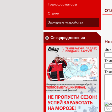
Трансформаторы
Отз
Станки
Зарядные устройства
Спецпредложения
Но
Имя
Тем
Тек