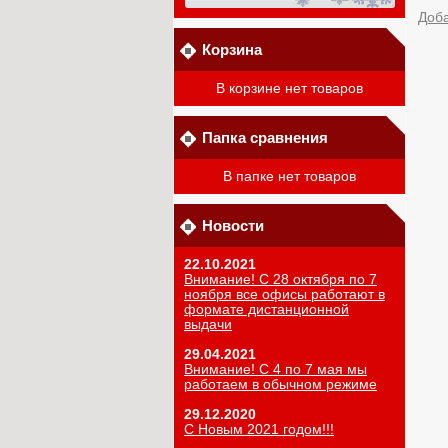
Доб
Корзина
В корзине нет товаров
Папка сравнения
В папке нет товаров
Новости
22.10.2021
Внимание! С 28 октября по 7
ноября все офисы работают в
формате дистанционной
выдачи
29.04.2021
Внимание! С 4 по 7 мая мы
работаем в обычном режиме
29.12.2020
С Новым 2021 годом!!!