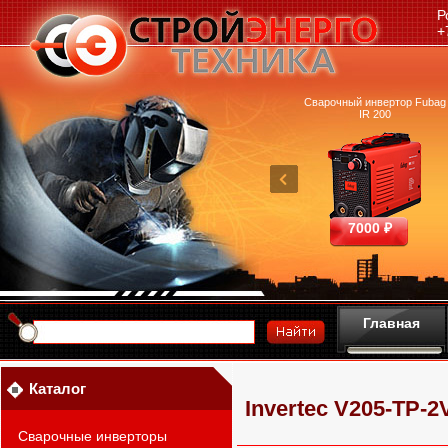
Р
+
очный аппарат Ресанта
Машина термической резки
Сварочный инвертор Fubag
САИПА-200 ММА
FUBAG INCUT10
IR 200
25390 ₽
460700 ₽
7000 ₽
Главная
Каталог
Invertec V205-ТP-2
Сварочные инверторы