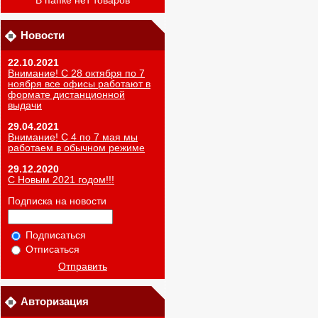
В папке нет товаров
Новости
22.10.2021
Внимание! С 28 октября по 7
ноября все офисы работают в
формате дистанционной
выдачи
29.04.2021
Внимание! С 4 по 7 мая мы
работаем в обычном режиме
29.12.2020
С Новым 2021 годом!!!
Подписка на новости
Подписаться
Отписаться
Отправить
Авторизация