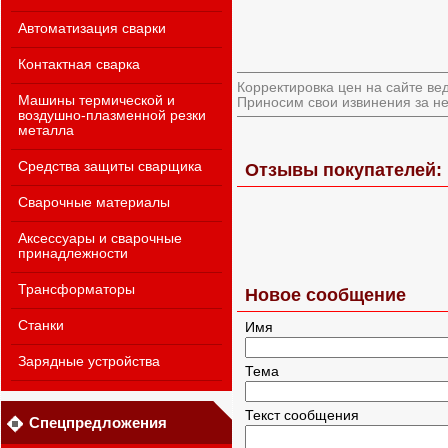
Автоматизация сварки
Контактная сварка
Корректировка цен на сайте ве
Машины термической и
Приносим свои извинения за не
воздушно-плазменной резки
металла
Средства защиты сварщика
Отзывы покупателей: I
Сварочные материалы
Аксессуары и сварочные
принадлежности
Трансформаторы
Новое сообщение
Станки
Имя
Зарядные устройства
Тема
Текст сообщения
Спецпредложения