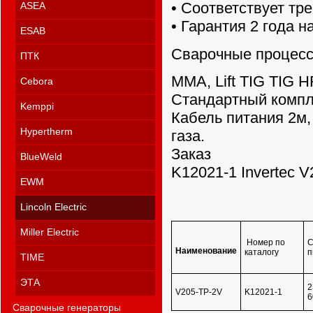
• Cоответствует тр
ASEA
• Гарантия 2 года 
ESAB
Сварочные процес
ПТК
MMA, Lift TIG TIG H
Cebora
Стандартный компл
Kemppi
Кабель питания 2м,
Hypertherm
газа.
Заказ
BlueWeld
K12021-1 Invertec 
EWM
Lincoln Electric
Miller Electric
Номер по
С
Наименование
каталогу
п
TIME
ЭТА
2
V205-TP-2V
K12021-1
6
Сварочные генераторы