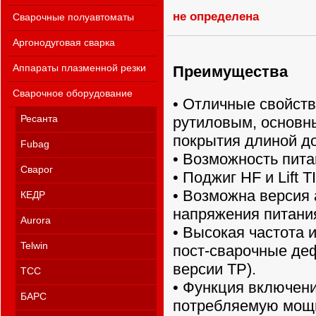
не определена
Сварочные полуавтоматы
Аргонодуговая сварка
Аппараты плазменной резки
Преимущества
Сварочное оборудование
• Отличные свойств
Ресанта
рутиловым, основн
покрытия длиной до
Fubag
• Возможность пита
Сварог
• Поджиг HF и Lift T
• Возможна версия 
КЕДР
напряжения питания
Aurora
• Высокая частота 
Telwin
пост-сварочные деф
версии ТР).
ТСС
• Функция включени
БАРС
потребляемую мощн