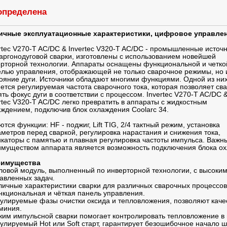
определена
ичные эксплуатационные характеристики, цифровое управле
rtec V270-T AC/DC & Invertec V320-T AC/DC - промышленные источ
аргонодуговой сварки, изготовлены с использованием новейшей
рторной технологии. Аппараты оснащены функциональной и четко
лью управления, отображающей не только сварочное режимы, но 
ояние дуги. Источники обладают многими функциями. Одной из ни
ется регулируемая частота сварочного тока, которая позволяет св
ть фокус дуги в соответствии с процессом. Invertec V270-T AC/DC 
rtec V320-T AC/DC легко превратить в аппараты с жидкостным
ждением, подключив блок охлаждения Coolarc 34.
тся функции: HF - поджиг, Lift TIG, 2/4 тактный режим, установка
метров перед сваркой, регулировка нарастания и снижения тока,
каторы с памятью и плавная регулировка частоты импульса. Важн
муществом аппарата является возможность подключения блока ох
имущества
ловой модуль, выполненный по инверторной технологии, с высоки
авленных задач.
личные характеристики сварки для различных сварочных процессов
нкциональная и чёткая панель управления.
гулируемые фазы очистки оксида и тепловложения, позволяют каче
миния.
жим импульсной сварки помогает контролировать тепловложение в 
гулируемый Hot или Soft старт, гарантирует безошибочное начало ш