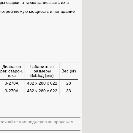
ы сварки, а также записывать их в
т потребляемую мощность и попадание
Диапазон
Габаритные
рег. свароч.
размеры
Вес (кг)
тока
ВхШхД (мм)
3-270A
432 x 280 x 622
28
3-270A
432 x 280 x 622
33
 уточняйте у менеджеров по продажам.