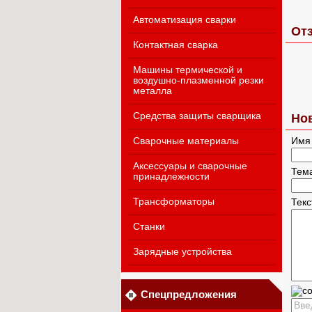
Автоматизация сварки
Отз
Контактная сварка
Машины термической и
воздушно-плазменной резки
металла
Средства защиты сварщика
Но
Сварочные материалы
Имя
Аксессуары и сварочные
Тем
принадлежности
Трансформаторы
Тек
Станки
Зарядные устройства
Спецпредложения