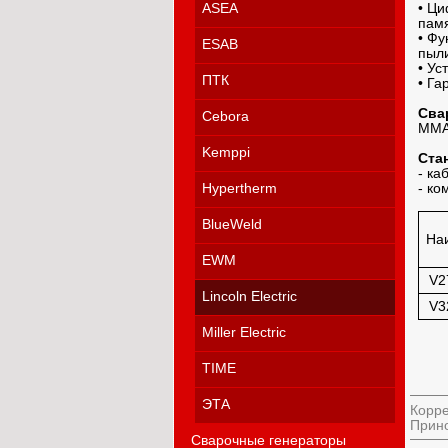
ASEA
• Ци
памя
• Фу
ESAB
пыли
• Ус
ПТК
• Га
Сва
Cebora
ММА,
Kemppi
Ста
- ка
Hypertherm
- ко
BlueWeld
На
EWM
V2
Lincoln Electric
V3
Miller Electric
TIME
ЭТА
Корре
Прино
Сварочные генераторы