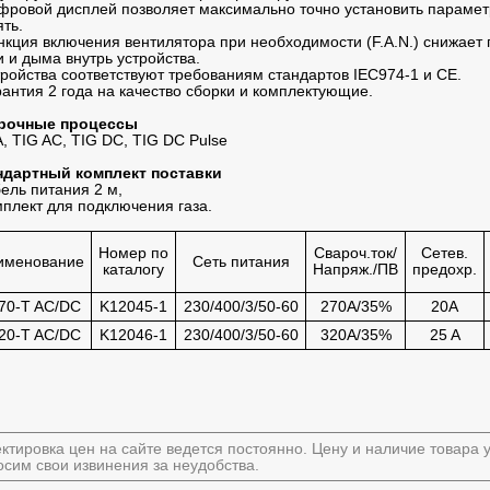
фровой дисплей позволяет максимально точно установить параметр
ть.
нкция включения вентилятора при необходимости (F.A.N.) снижае
 и дыма внутрь устройства.
тройства соответствуют требованиям стандартов IEC974-1 и СЕ.
рантия 2 года на качество сборки и комплектующие.
рочные процессы
 TIG AC, TIG DC, TIG DC Pulse
ндартный комплект поставки
бель питания 2 м,
мплект для подключения газа.
Номер по
Свароч.ток/
Сетев.
именование
Сеть питания
каталогу
Напряж./ПВ
предохр.
70-T AC/DC
K12045-1
230/400/3/50-60
270A/35%
20A
20-T AC/DC
K12046-1
230/400/3/50-60
320A/35%
25 A
ктировка цен на сайте ведется постоянно. Цену и наличие товара
сим свои извинения за неудобства.