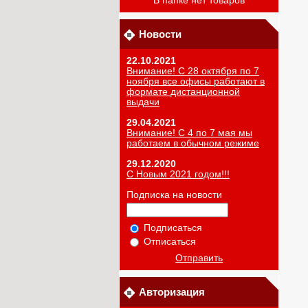
В папке нет товаров
Новости
22.10.2021
Внимание! С 28 октября по 7
ноября все офисы работают в
формате дистанционной
выдачи
29.04.2021
Внимание! С 4 по 7 мая мы
работаем в обычном режиме
29.12.2020
С Новым 2021 годом!!!
Подписка на новости
Подписаться
Отписаться
Отправить
Авторизация