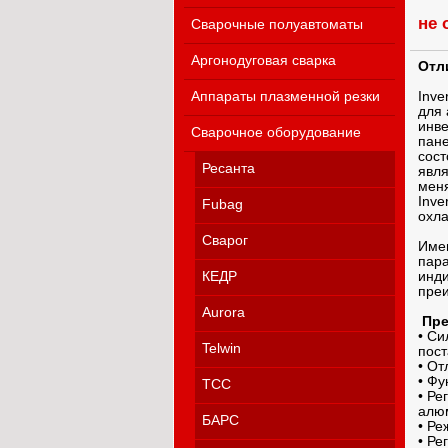
не 
Сварочные полуавтоматы
Аргонодуговая сварка
Отл
Аппараты плазменной резки
Inve
для 
инве
Сварочное оборудование
пане
сост
Ресанта
явля
меня
Inve
Fubag
охла
Сварог
Имею
пара
КЕДР
инди
преи
Aurora
Пре
• Си
Telwin
пост
• От
• Фу
ТСС
• Ре
алю
БАРС
• Ре
• Ре