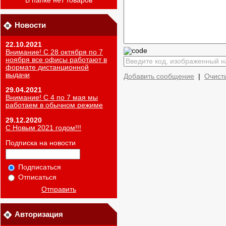
В папке нет товаров
Новости
22.10.2021
Внимание! С 28 октября по 7
ноября все офисы работают в
формате дистанционной
выдачи
Добавить сообщение
|
Очист
29.04.2021
Внимание! С 4 по 7 мая мы
работаем в обычном режиме
29.12.2020
С Новым 2021 годом!!!
Подписка на новости
Подписаться
Отписаться
Отправить
Авторизация