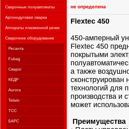
не определена
Сварочные полуавтоматы
Аргонодуговая сварка
Flextec 450
Аппараты плазменной резки
450-амперный ун
Сварочное оборудование
Flextec 450 пред
Ресанта
покрытыми элект
Fubag
полуавтоматическ
Сварог
а также воздушно
сконструирован 
КЕДР
технологий для 
Aurora
производства и с
Telwin
может использова
ТСС
Преимущества
БАРС