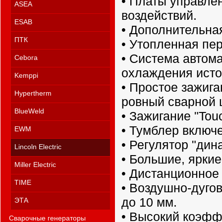
• Платы управле
ASEA
воздействий.
ESAB
• Дополнительна
ПТК
• Утопленная пе
• Система автом
Cebora
охлаждения исто
Kemppi
• Простое зажига
Hypertherm
ровный сварной 
BlueWeld
• Зажигание "Touc
• Тумблер включе
EWM
• Регулятор "дин
Lincoln Electric
• Большие, ярки
Miller Electric
• Дистанционное
TIME
• Воздушно-дуго
до 10 мм.
ЭТА
• Высокий коэфф
Сварочные генераторы