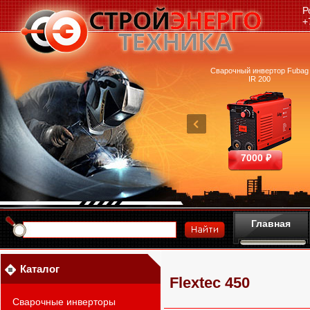
Р
+
очный аппарат Ресанта
Машина термической резки
Сварочный инвертор Fubag
САИПА-200 ММА
FUBAG INCUT10
IR 200
25390 ₽
460700 ₽
7000 ₽
Главная
Каталог
Flextec 450
Сварочные инверторы