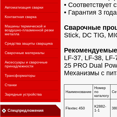
• Соответствует 
Автоматизация сварки
• Гарантия 3 года
Контактная сварка
Сварочные про
Машины термической и
воздушно-плазменной резки
Stick, DC TIG, MI
металла
Средства защиты сварщика
Рекомендуемые
Сварочные материалы
LF-37, LF-38, LF
Аксессуары и сварочные
25 PRO Dual Powe
принадлежности
Механизмы с пит
Трансформаторы
Станки
Номер
Наименование
по
Се
Зарядные устройства
каталогу
K2882-
Flextec 450
38
Спецпредложения
1-1