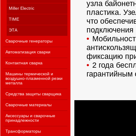
узла байонет
Miller Electric
пластика. Узе
что обеспечи
TIME
подключения 
ЭТА
Мобильность
Сварочные генераторы
антискользящ
Автоматизация сварки
фиксацию при
Контактная сварка
2 года бесп
гарантийным 
Машины термической и
воздушно-плазменной резки
металла
Средства защиты сварщика
Сварочные материалы
Аксессуары и сварочные
принадлежности
Трансформаторы