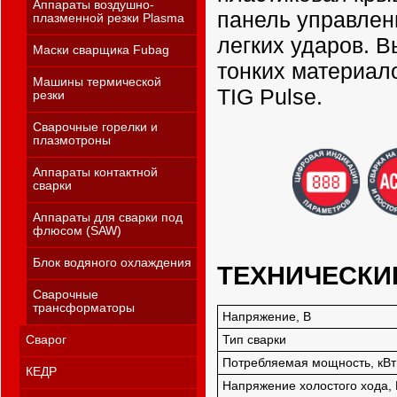
Аппараты воздушно-
панель управлени
плазменной резки Plasma
легких ударов. В
Маски сварщика Fubag
тонких материал
Машины термической
TIG Pulse.
резки
Сварочные горелки и
плазмотроны
Аппараты контактной
сварки
Аппараты для сварки под
флюсом (SAW)
Блок водяного охлаждения
ТЕХНИЧЕСКИ
Сварочные
трансформаторы
Напряжение, В
Сварог
Тип сварки
Потребляемая мощность, кВт
КЕДР
Напряжение холостого хода, 