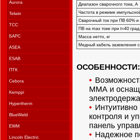
Aurora
Диапазон сварочного тока, А
Частота в режиме импульсной
Telwin
Сварочный ток при ПВ 60% и 
ТСС
ПВ на max токе при t=40 град
БАРС
Масса нетто, кг
Медный кабель заземления с
ASEA
ESAB
ОСОБЕННОСТИ:
ПТК
Возможност
Cebora
ММА и оснащ
Kemppi
электродержа
Hypertherm
Интуитивно
контроля и у
BlueWeld
панель управ
EWM
Надежное п
Lincoln Electric