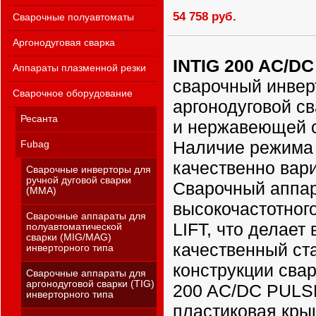
54 758 руб.
Сварочные полуавтоматы
Аргонодуговая сварка
INTIG 200 AC/D
Аппараты плазменной резки
сварочный инве
Сварочное оборудование
аргонодуговой с
Ресанта
и нержавеющей с
Наличие режима 
Fubag
качественно вар
Сварочные инверторы для
ручной дуговой сварки
Сварочный аппа
(MMA)
высокочастотного
Сварочные аппараты для
LIFT, что делае
полуавтоматической
сварки (MIG/MAG)
качественный ста
инверторного типа
конструкции свар
Сварочные аппараты для
аргонодуговой сварки (TIG)
200 AC/DC PULS
инверторного типа
пластиковая кры