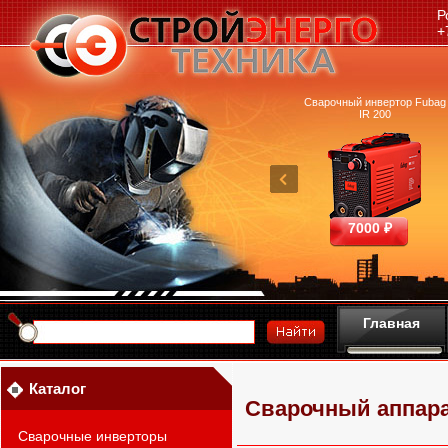
Р
+
очный аппарат Ресанта
Машина термической резки
Сварочный инвертор Fubag
САИПА-200 ММА
FUBAG INCUT10
IR 200
25390 ₽
460700 ₽
7000 ₽
Главная
Каталог
Сварочный аппара
Сварочные инверторы