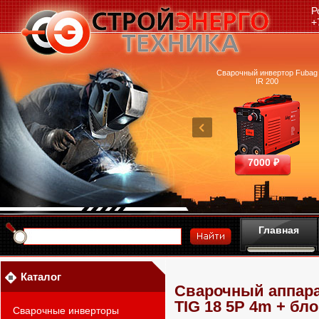
Р
+
очный аппарат Ресанта
Машина термической резки
Сварочный инвертор Fubag
САИПА-200 ММА
FUBAG INCUT10
IR 200
25390 ₽
460700 ₽
7000 ₽
Главная
Каталог
Сварочный аппара
TIG 18 5P 4m + бл
Сварочные инверторы