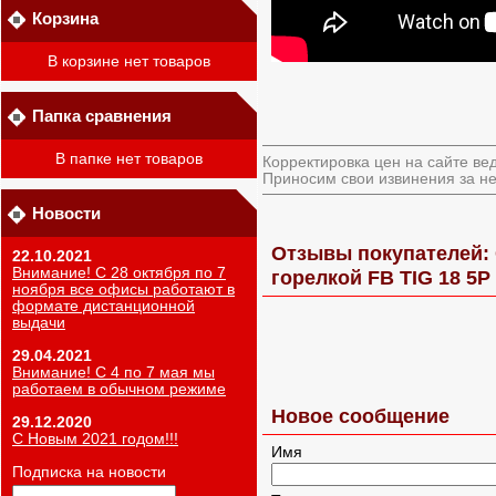
Корзина
В корзине нет товаров
Папка сравнения
В папке нет товаров
Корректировка цен на сайте ве
Приносим свои извинения за не
Новости
Отзывы покупателей: 
22.10.2021
Внимание! С 28 октября по 7
горелкой FB TIG 18 5P
ноября все офисы работают в
формате дистанционной
выдачи
29.04.2021
Внимание! С 4 по 7 мая мы
работаем в обычном режиме
Новое сообщение
29.12.2020
С Новым 2021 годом!!!
Имя
Подписка на новости