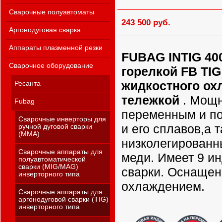
Сварочные полуавтоматы
243 500 руб.
Аргонодуговая сварка
Аппараты плазменной резки
FUBAG INTIG 40
Сварочное оборудование
горелкой FB TIG
жидкостного ох
Ресанта
тележкой
. Мощн
Fubag
переменным и п
Сварочные инверторы для
и его сплавов,а 
ручной дуговой сварки
(MMA)
низколегированн
Сварочные аппараты для
меди. Имеет 9 и
полуавтоматической
сварки (MIG/MAG)
сварки. Оснащен
инверторного типа
охлаждением.
Сварочные аппараты для
аргонодуговой сварки (TIG)
инверторного типа