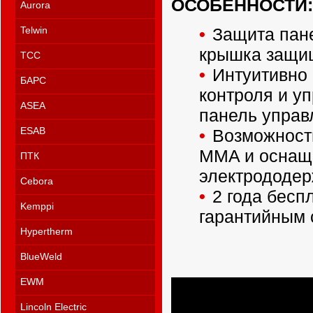
ОСОБЕННОСТИ:
Aurora
Защита пан
Telwin
крышка защищ
ТСС
Интуитивно
БАРС
контроля и у
ASEA
панель управ
ESAB
Возможност
MMA и оснащ
ПТК
электрододер
Cebora
2 года бесп
Kemppi
гарантийным 
Hypertherm
BlueWeld
EWM
Lincoln Electric