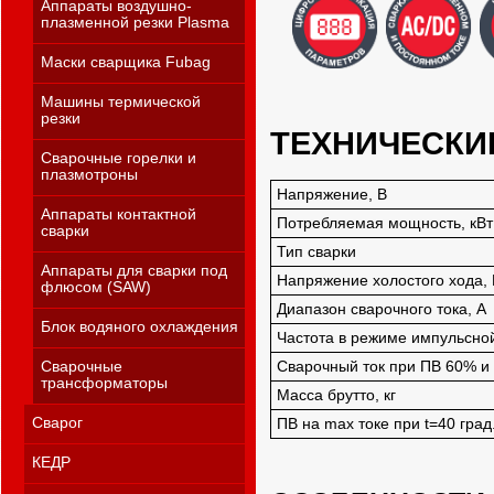
Аппараты воздушно-
плазменной резки Plasma
Маски сварщика Fubag
Машины термической
резки
ТЕХНИЧЕСКИ
Сварочные горелки и
плазмотроны
Напряжение, В
Аппараты контактной
Потребляемая мощность, кВт
сварки
Тип сварки
Аппараты для сварки под
Напряжение холостого хода, 
флюсом (SAW)
Диапазон сварочного тока, А
Блок водяного охлаждения
Частота в режиме импульсной
Сварочные
Сварочный ток при ПВ 60% и 
трансформаторы
Масса брутто, кг
Сварог
ПВ на max токе при t=40 град
КЕДР