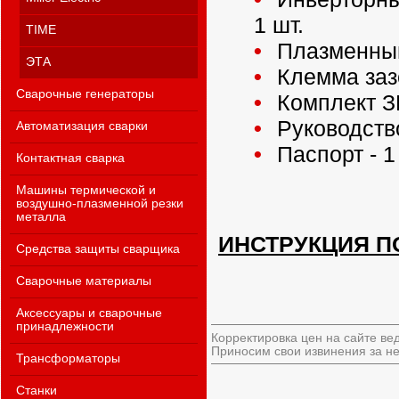
1 шт.
TIME
Плазменный 
ЭТА
Клемма зазе
Сварочные генераторы
Комплект ЗИ
Руководство
Автоматизация сварки
Паспорт - 1
Контактная сварка
Машины термической и
воздушно-плазменной резки
металла
ИНСТРУКЦИЯ П
Средства защиты сварщика
Сварочные материалы
Аксессуары и сварочные
принадлежности
Корректировка цен на сайте ве
Приносим свои извинения за не
Трансформаторы
Станки