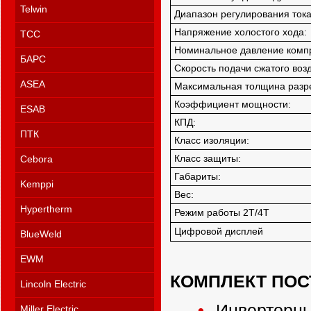
Telwin
Диапазон регулирования тока
Напряжение холостого хода:
ТСС
Номинальное давление комп
БАРС
Скорость подачи сжатого возд
ASEA
Максимальная толщина разр
Коэффициент мощности:
ESAB
КПД:
ПТК
Класс изоляции:
Класс защиты:
Cebora
Габариты:
Kemppi
Вес:
Hypertherm
Режим работы 2Т/4Т
Цифровой дисплей
BlueWeld
EWM
КОМПЛЕКТ ПОС
Lincoln Electric
Инверторны
Miller Electric