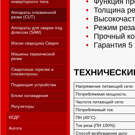
Функция про
инверторного типа
Толщина ре
Аппараты плазменной
Высокочаст
резки (CUT)
Режим реза 
Аппараты для сварки под
флюсом (SAW)
Прочный ко
Гарантия 5 
Маски сварщика Сварог
Машины термической
резки
ТЕХНИЧЕСКИ
Сварочные горелки и
плазмотроны
Подающие устройства
Напряжение питающей сети:
Потребляемая мощность:
Блоки охлаждения
Частота питающей сети:
Регуляторы
Потребляемый ток:
КЕДР
ПН (40°C):
Ток реза (ПН 100%):
Aurora
Способ возбуждения дуги: