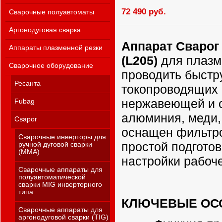
72 490 руб.
Сварочные полуавтоматы
Аргонодуговая сварка
Аппарат Сварог
Аппараты плазменной резки
(L205)
для плазм
Сварочное оборудование
проводить быстр
Ресанта
токопроводящих 
нержавеющей и о
Fubag
алюминия, меди, 
Сварог
оснащен фильтр
Сварочные инверторы для
простой подготов
ручной дуговой сварки
(MMA)
настройки рабоч
Сварочные аппараты для
полуавтоматической
сварки MIG инверторного
типа
КЛЮЧЕВЫЕ ОС
Сварочные аппараты для
аргонодуговой сварки (TIG)