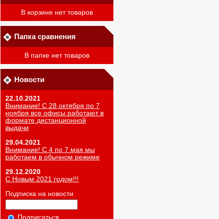
В корзине нет товаров
Папка сравнения
В папке нет товаров
Новости
22.10.2021
Внимание! С 28 октября по 7
ноября все офисы работают в
формате дистанционной
выдачи
29.04.2021
Внимание! С 4 по 7 мая мы
работаем в обычном режиме
29.12.2020
С Новым 2021 годом!!!
Подписка на новости
Подписаться