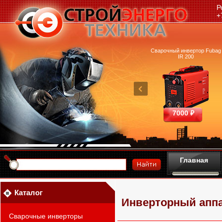
Р
+
очный аппарат Ресанта
Машина термической резки
Сварочный инвертор Fubag
САИПА-200 ММА
FUBAG INCUT10
IR 200
25390 ₽
460700 ₽
7000 ₽
Главная
Каталог
Инверторный аппа
Сварочные инверторы