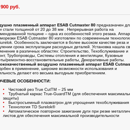
 900 руб.
душно плазменный аппарат ESAB Cutmaster 80
предназначен дл
и стали толщиной от 20 до 38 мм . Непрерывная работа на
мендованной толщине – одна из особенностей этого резака. Аппар
морезки ESAB Cutmaster 80 изготовлен по современным технолог
urelok. Особенность заключается в более высоком качестве реза и
лении срока эксплуатации расходных деталей. Установка нашла с
енение в различных областях: Строительство, Техобслуживание и
нт, Трубопроводы, Системы отопления и вентиляции, Кузовные
ты/ремонтно-восстановительные работы, Декоративные работы.
ококачественный воздушно плазменный аппарат ESAB Cutmas
добен в применение, широкие возможности использования и
льность делают его весьма выгодным приобретением.
ЧЕВЫЕ ОСОБЕННОСТИ:
Чистовой рез True CutTM – 25 мм
Трубчатый каркас True-GuardTM (для обеспечения максималь
защиты)
Быстросъемный плазматрон для упрощения техобслуживания
Технология TD Surelok®
Автоматическое повторное зажигание дуги при резке металлич
листов для обеспечения максимальной производительности