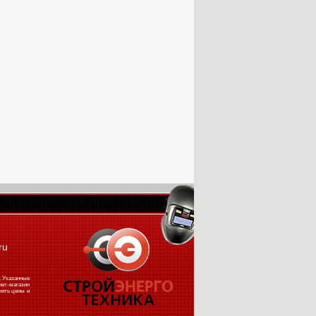
ru
. Указанные
ет-магазин
нять цены и