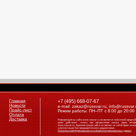
Главная
+7 (495) 668-07-67
Новости
e-mail: zakaz@russvar.ru, info@russvar.
Прайс-лист
Режим работы: ПН–ПТ с 8:00 до 20:00
Оплата
Доставка
Информация на сайте www.russvar.ru не является публичной офертой
цены действуют только при оформлении заказа через интерн
www.russvar.ru. Администрация сайта оставляет за собой право изме
комплектацию без предварительного уведомления.
Политика конфиденциальности и обработки персональных данных