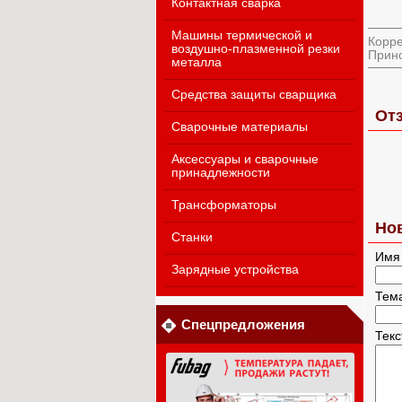
Контактная сварка
Машины термической и
Корре
воздушно-плазменной резки
Прино
металла
Средства защиты сварщика
От
Сварочные материалы
Аксессуары и сварочные
принадлежности
Трансформаторы
Но
Станки
Имя
Зарядные устройства
Тем
Спецпредложения
Тек