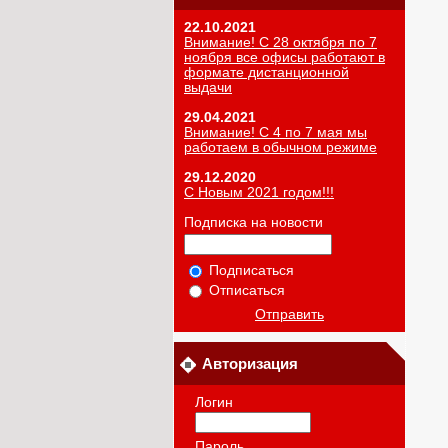
22.10.2021
Внимание! С 28 октября по 7
ноября все офисы работают в
формате дистанционной
выдачи
29.04.2021
Внимание! С 4 по 7 мая мы
работаем в обычном режиме
29.12.2020
С Новым 2021 годом!!!
Подписка на новости
Подписаться
Отписаться
Отправить
Авторизация
Логин
Пароль