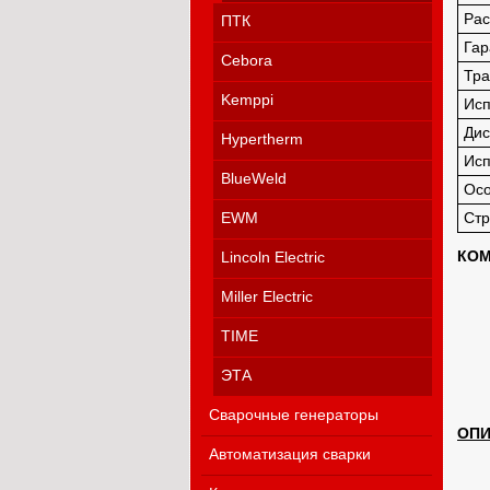
Рас
ПТК
Гар
Cebora
Тра
Kemppi
Ис
Дис
Hypertherm
Исп
BlueWeld
Осо
EWM
Стр
КОМ
Lincoln Electric
Miller Electric
TIME
ЭТА
Сварочные генераторы
ОПИ
Автоматизация сварки