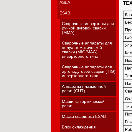
ASEA
ТЕ
ESAB
Кла
Вес
Сварочные инверторы для
ручной дуговой сварки
Пре
(MMA)
Габ
Сварочные аппараты для
Упр
полуавтоматической
сварки (MIG/MAG)
Ком
инверторного типа
Ном
Сварочные аппараты для
Нап
аргонодуговой сварки (TIG)
инверторного типа
Тол
Нап
Аппараты плазменной
резки (CUT)
Сва
Ох
Машины термической
резки
Тип
Пот
Маски сварщика ESAB
Реж
Блок охлаждения
Раб