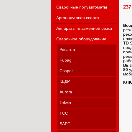
237
Сварочные полуавтоматы
Аргонодуговая сварка
Воз
Аппараты плазменной резки
резк
реко
плаз
Сварочное оборудование
TD S
прод
Ресанта
прим
ремо
Fubag
рабо
Выс
80
у
Сварог
моби
КЕДР
КЛЮ
Aurora
Telwin
ТСС
БАРС