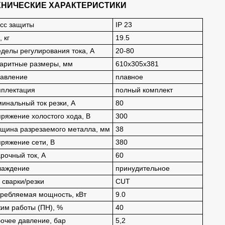
ХНИЧЕСКИЕ ХАРАКТЕРИСТИКИ
сс защиты
IP 23
, кг
19.5
делы регулирования тока, А
20-80
аритные размеры, мм
610х305х381
авление
плавное
плектация
полный комплект
инальный ток резки, А
80
ряжение холостого хода, В
300
щина разрезаемого металла, мм
38
ряжение сети, В
380
рочный ток, А
60
лаждение
принудительное
 сварки/резки
CUT
ребляемая мощность, кВт
9.0
им работы (ПН), %
40
очее давление, бар
5,2