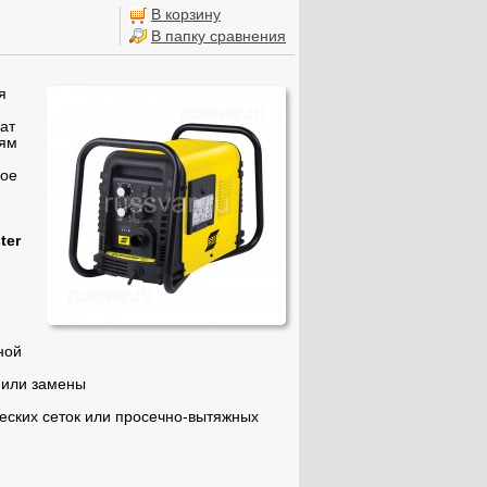
В корзину
В папку сравнения
я
ат
иям
вое
ter
ной
 или замены
еских сеток или просечно-вытяжных