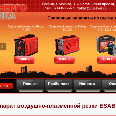
Россия, г. Москва, 1-й Нагатинский проезд,
+7 (495) 668-07-67
zakaz@russvar.ru
Сварочные аппараты по выгод
и
Сварочный инвертор Fubag
Сварочный инвертор Fubag
Сварочный аппарат
IR 200
IQ 200
САИ-220 в ке
7000 ₽
6300 ₽
9790 ₽
Главная
Прайс-лист
Новости
Опл
парат воздушно-плазменной резки ESAB 