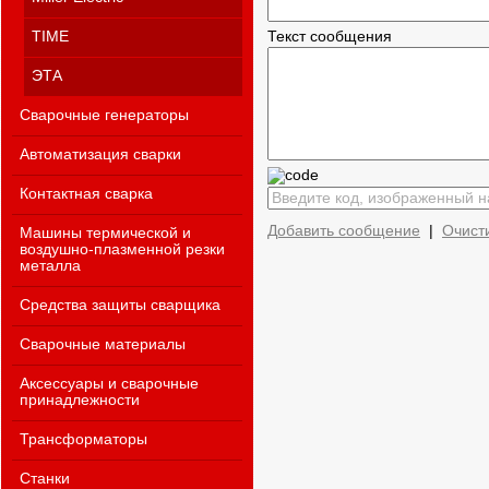
TIME
Текст сообщения
ЭТА
Сварочные генераторы
Автоматизация сварки
Контактная сварка
Добавить сообщение
|
Очист
Машины термической и
воздушно-плазменной резки
металла
Средства защиты сварщика
Сварочные материалы
Аксессуары и сварочные
принадлежности
Трансформаторы
Станки