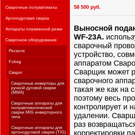
58 500 руб.
Сварочные полуавтоматы
Аргонодуговая сварка
Выносной пода
Аппараты плазменной резки
WF-23А.
использ
Сварочное оборудование
сварочный пров
Ресанта
устройство, сов
аппаратом Сварог
Fubag
Сварщик может р
Сварог
сварочного аппа
Сварочные инверторы для
такая же как на 
ручной дуговой сварки
(MMA)
поэтому весь пр
Сварочные аппараты для
контролирует и н
полуавтоматической
сварки MIG инверторного
удалении. Сварщ
типа
раз возвращаться
Сварочные аппараты для
корректировки п
аргонодуговой сварки (TIG)