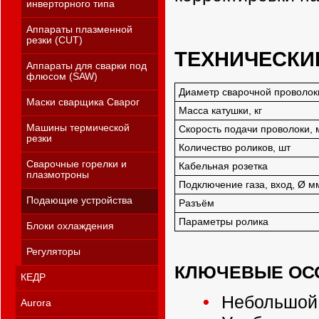
инверторного типа
Аппараты плазменной
резки (CUT)
ТЕХНИЧЕСКИ
Аппараты для сварки под
флюсом (SAW)
Диаметр сварочной проволок
Маски сварщика Сварог
Масса катушки, кг
Машины термической
Скорость подачи проволоки, 
резки
Количество роликов, шт
Сварочные горелки и
Кабельная розетка
плазмотроны
Подключение газа, вход, Ø м
Подающие устройства
Разъём
Параметры ролика
Блоки охлаждения
Регуляторы
КЛЮЧЕВЫЕ ОС
КЕДР
Небольшой 
Aurora