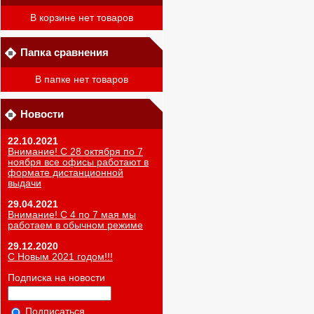
В корзине нет товаров
Папка сравнения
В папке нет товаров
Новости
22.10.2021
Внимание! С 28 октября по 7
ноября все офисы работают в
формате дистанционной
выдачи
29.04.2021
Внимание! С 4 по 7 мая мы
работаем в обычном режиме
29.12.2020
С Новым 2021 годом!!!
Подписка на новости
Подписаться