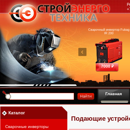
Р
+
очный аппарат Ресанта
Машина термической резки
Сварочный инвертор Fubag
САИПА-200 ММА
FUBAG INCUT10
IR 200
25390 ₽
460700 ₽
7000 ₽
Главная
Каталог
Подающие устройс
Сварочные инверторы