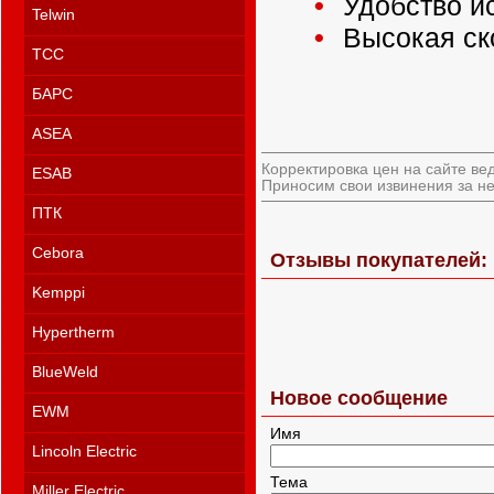
Удобство и
Telwin
Высокая ск
ТСС
БАРС
ASEA
Корректировка цен на сайте ве
ESAB
Приносим свои извинения за не
ПТК
Cebora
Отзывы покупателей:
Kemppi
Hypertherm
BlueWeld
Новое сообщение
EWM
Имя
Lincoln Electric
Тема
Miller Electric