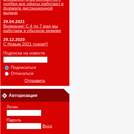
ноября все офисы работают в
формате дистанционной
выдачи
29.04.2021
Внимание! С 4 по 7 мая мы
работаем в обычном режиме
29.12.2020
С Новым 2021 годом!!!
Подписка на новости
Подписаться
Отписаться
Отправить
Авторизация
Логин
Пароль
Вход