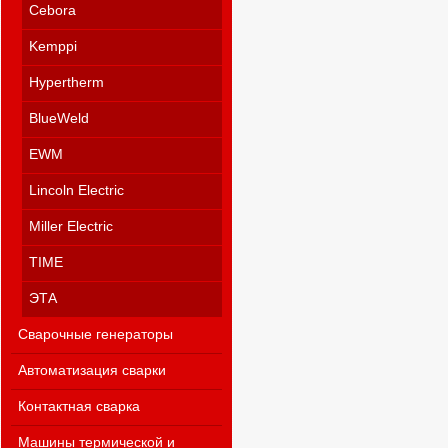
Cebora
Kemppi
Hypertherm
BlueWeld
EWM
Lincoln Electric
Miller Electric
TIME
ЭТА
Сварочные генераторы
Автоматизация сварки
Контактная сварка
Машины термической и