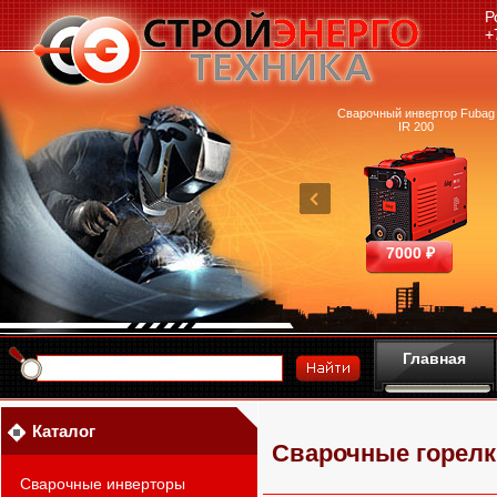
Р
+
очный аппарат Ресанта
Машина термической резки
Сварочный инвертор Fubag
САИПА-200 ММА
FUBAG INCUT10
IR 200
25390 ₽
460700 ₽
7000 ₽
Главная
Каталог
Сварочные горелк
Сварочные инверторы