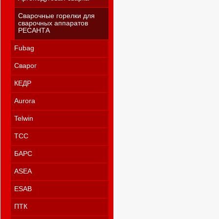
Сварочные горелки для
сварочных аппаратов
РЕСАНТА
Fubag
Сварог
КЕДР
Aurora
Telwin
ТСС
БАРС
ASEA
ESAB
ПТК