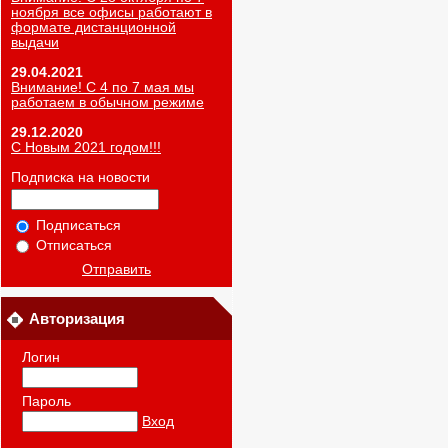
ноября все офисы работают в
формате дистанционной
выдачи
29.04.2021
Внимание! С 4 по 7 мая мы
работаем в обычном режиме
29.12.2020
С Новым 2021 годом!!!
Подписка на новости
Подписаться
Отписаться
Отправить
Авторизация
Логин
Пароль
Вход