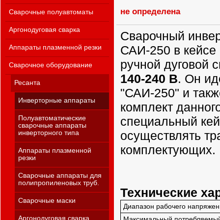
не определена
Сварочные полуавтоматы
Аргонодуговая сварка
Сварочный инвер
САИ-250 в кейсе
Аппараты плазменной резки
ручной дуговой с
Сварочное оборудование
140-240 В
. Он и
Ресанта
"САИ-250" и такж
Инверторные аппараты
комплект данног
Полуавтоматические
специальный кей
сварочные аппараты
осуществлять тр
инверторного типа
комплектующих.
Аппараты плазменной
резки
Сварочные аппараты для
полипропиленовых труб.
Технические ха
Сварочные маски
Диапазон рабочего напряже
Аргонодуговая сварка
Максимальный потребляемый