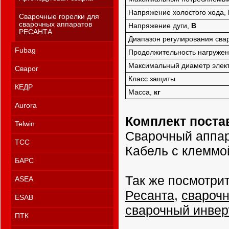
Напряжение холостого хода,
Сварочные горелки для
сварочных аппаратов
Напряжение дуги,
В
РЕСАНТА
Диапазон регулирования свар
Fubag
Продолжительность нагруже
Максимальный диаметр элек
Сварог
Класс защиты
КЕДР
Масса,
кг
Aurora
Комплект поста
Telwin
Сварочный аппар
ТСС
Кабель с клеммо
БАРС
Так же посмотрит
ASEA
Ресанта
,
свароч
ESAB
сварочный инверт
ПТК