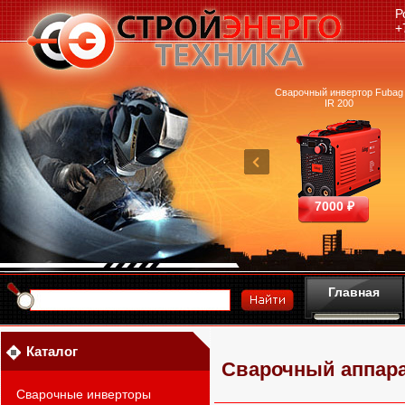
Р
+
очный аппарат Ресанта
Машина термической резки
Сварочный инвертор Fubag
САИПА-200 ММА
FUBAG INCUT10
IR 200
25390 ₽
460700 ₽
7000 ₽
Главная
Каталог
Сварочный аппара
Сварочные инверторы